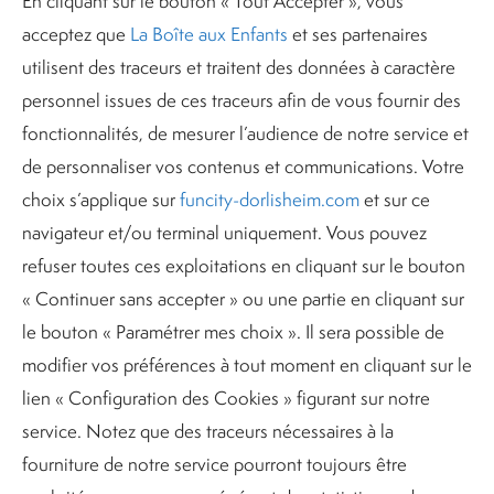
En cliquant sur le bouton « Tout Accepter », vous
les informations au site Web ou à l’élément à l’origine du
cookie. Pour en savoir plus sur ces technologies, et leur
acceptez que
La Boîte aux Enfants
et ses partenaires
fonctionnement, veuillez consulter par ex.
utilisent des traceurs et traitent des données à caractère
allaboutcookies.org.
personnel issues de ces traceurs afin de vous fournir des
POURQUOI EST-CE QUE La SAS BESADRE SE
fonctionnalités, de mesurer l’audience de notre service et
SERT DE COOKIES ?
de personnaliser vos contenus et communications. Votre
Les domaines La SAS BESADRE utilisent des cookies
pour vous offrir une expérience plus fluide, et pour les
choix s’applique sur
funcity-dorlisheim.com
et sur ce
raisons évoquées ci-après.
navigateur et/ou terminal uniquement. Vous pouvez
FONCTIONS DE BASE.
refuser toutes ces exploitations en cliquant sur le bouton
Ces cookies sont essentiels pour le fonctionnement de
« Continuer sans accepter » ou une partie en cliquant sur
nos sites Web et pour vous apporter une expérience
ininterrompue.
le bouton « Paramétrer mes choix ». Il sera possible de
Vous pouvez naviguer de manière ininterrompue grâce à
modifier vos préférences à tout moment en cliquant sur le
l’enregistrement de certaines données comme vos
lien « Configuration des Cookies » figurant sur notre
préférences de langue et de pays, tout en préservant
l’authentification des parties sécurisées du domaine.
service. Notez que des traceurs nécessaires à la
fourniture de notre service pourront toujours être
AMÉLIORATION DU SITE