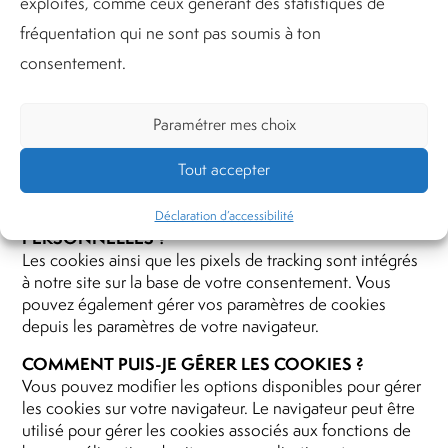
Ces cookies nous permettent d’améliorer nos sites Web
exploités, comme ceux générant des statistiques de
en observant l’utilisation qui en est faite.
fréquentation qui ne sont pas soumis à ton
Nous effectuons un profilage analytique pour voir par
consentement.
ex. si un produit particulier est vu par des utilisateurs
uniques (pour détecter s’il est populaire). Nous
observons également l’endroit à partir duquel se fait
Paramétrer mes choix
l’accès pour disposer nos sites de la meilleure manière
pour nos utilisateurs.
Tout accepter
QUELLE EST LA BASE JURIDIQUE SUR LAQUELLE
REPOSE LE TRAITEMENT DE VOS DONNÉES
Déclaration d’accessibilité
PERSONNELLES ?
Les cookies ainsi que les pixels de tracking sont intégrés
à notre site sur la base de votre consentement. Vous
pouvez également gérer vos paramètres de cookies
depuis les paramètres de votre navigateur.
COMMENT PUIS-JE GÉRER LES COOKIES ?
Vous pouvez modifier les options disponibles pour gérer
les cookies sur votre navigateur. Le navigateur peut être
utilisé pour gérer les cookies associés aux fonctions de