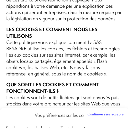
répondrons à votre demande par une explication des
actions qui seront entreprises, dans la mesure requise par
la législation en vigueur sur la protection des données.
LES COOKIES ET COMMENT NOUS LES
UTILISONS
Cette politique vous explique comment La SAS
BESADRE utilise les cookies, les fichiers et technologies
liés aux cookies sur ses sites Internet, par exemple, les
objets locaux partagés, également appelés « Flash
cookies », les balises Web, etc. Nous y faisons
référence, en général, sous le nom de « cookies ».
QUE SONT LES COOKIES ET COMMENT
FONCTIONNENT-ILS ?
Les cookies sont de petits fichiers qui sont envoyés puis
stockés dans votre ordinateur par les sites Web que vous
visitez. Les cookies sont stockés dans le répertoire du
Continuer sans accepter
Vos préférences sur les cookies
fichier de votre navigateur. Lors de votre prochaine visite
sur ce site, votre navigateur lira le cookie et retransmettra