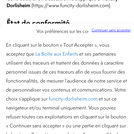
Dorlisheim
(https://www.funcity-dorlisheim.com).
État de conformité
Continuer sans accepter
Vos préférences sur les cookies
Funcity Dorlisheim
(https://www.funcity-
non conforme
dorlisheim.com) est
avec le Référentiel
En cliquant sur le bouton « Tout Accepter », vous
Général d’Amélioration de l’Accessibilité (RGAA),
acceptez que
La Boîte aux Enfants
et ses partenaires
version 4, à défaut d’avoir réalisé un audit de conformité.
utilisent des traceurs et traitent des données à caractère
L’audit de conformité est en cours de planification : des
travaux d’amélioration seront planifiés par la suite.
personnel issues de ces traceurs afin de vous fournir des
fonctionnalités, de mesurer l’audience de notre service et
Établissement de cette déclaration d’accessibilité.
de personnaliser vos contenus et communications. Votre
Cette déclaration a été établie le 03/02/2025.
choix s’applique sur
funcity-dorlisheim.com
et sur ce
navigateur et/ou terminal uniquement. Vous pouvez
Retour d’information et contact
refuser toutes ces exploitations en cliquant sur le bouton
Si vous n’arrivez pas à accéder à un contenu ou à un
« Continuer sans accepter » ou une partie en cliquant sur
service, vous pouvez nous contacter pour être orienté