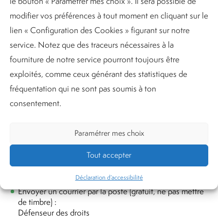
le bouton « Paramétrer mes choix ». Il sera possible de
vers une alternative accessible ou obtenir le contenu
modifier vos préférences à tout moment en cliquant sur le
sous une autre forme à l’adresse
accessibilite@m6.fr
.
lien « Configuration des Cookies » figurant sur notre
Voies de recours
service. Notez que des traceurs nécessaires à la
fourniture de notre service pourront toujours être
Si vous constatez un défaut d’accessibilité vous
exploités, comme ceux générant des statistiques de
empêchant d’accéder à un contenu ou une
fréquentation qui ne sont pas soumis à ton
fonctionnalité du site, que vous nous le signalez et que
vous ne parvenez pas à obtenir une réponse de notre
consentement.
part, vous êtes en droit de faire parvenir vos doléances
ou une demande de saisine au Défenseur des droits.
Paramétrer mes choix
Plusieurs moyens sont à votre disposition :
Tout accepter
Écrire un message au
Défenseur des droits
Contacter
le délégué du Défenseur des droits dans
Déclaration d’accessibilité
votre région
Envoyer un courrier par la poste (gratuit, ne pas mettre
de timbre) :
Défenseur des droits